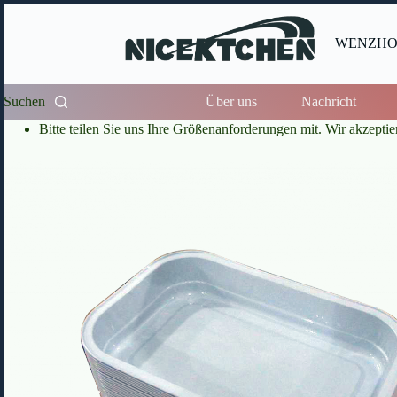
Zum
Inhalt
springen
WENZHOU
Suchen
Über uns
Nachricht
Bitte teilen Sie uns Ihre Größenanforderungen mit. Wir akzepti