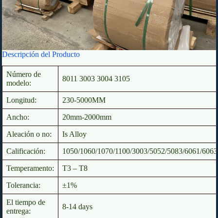
Descripción del Producto
Número de
8011 3003 3004 3105
modelo:
Longitud:
230-5000MM
Ancho:
20mm-2000mm
Aleación o no:
Is Alloy
Calificación:
1050/1060/1070/1100/3003/5052/5083/6061/6063
Temperamento:
T3 – T8
Tolerancia:
±1%
El tiempo de
8-14 days
entrega: