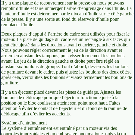
Il y a une plaque de recouvrement sur la presse où nous pouvons
remplir d’huile et faire immerger l’arbre d’engrenage dans l’huile. La
hauteur d’huile est déterminée par le niveau d’huile sur le côté gauche
de la presse. Il y a une sortie au fond du réservoir d’huile pour
remplacer l’huile.
Deux plaques d’appui à l’arrière du cadre sont utilisées pour fixer le
moteur. La piste de guidage du cadre est un rectangle à six faces qui
peut être ajusté dans les directions avant et arrière, gauche et droite.
Nous pouvons régler correctement le jeu de la direction avant et
arrière en ajustant les tampons, puis visser fermement les boulons
avant. Le jeu de la direction gauche et droite peut être réglé en
ajustant six boulons de groupe. Tout d’abord, desserrez les boulons
de garniture devant le cadre, puis ajustez les boulons des deux côtés,
après cela, verrouillez les boulons et vissez fermement les boulons de
garniture.
Il y a un éjecteur placé devant les pistes de guidage. Ajustez les
boulons de déblocage pour que l’éjecteur fonctionne juste à la
position où le bloc coulissant atteint son point mort haut. Faites
attention à éviter le contact de l’éjecteur et du fond de la rainure de
déblocage afin d’éviter les accidents.
Système d’entraînement
Le système d’entraînement est entraîné par un moteur via des
courroies trapézoïdales et un embrayage pneumatique, puis via un