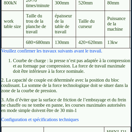
20-70
800kN
300mm
520mm
80mm
times/minute
Taille du
épaisseur
Puissance
work
trou de la
de la
Taille du
de la
table size
planche de
table de
curseur
machine
travail
travail
680×680mm
130mm
420×620mm
13kw
Veuillez confirmer les travaux suivants avant le travail.
Courbe de charge : la presse n’est pas adaptée à la compression
et au formage par compression. La force de travail maximale
doit être inférieure à la force nominale.
2. La capacité de couple est déterminée avec la position du bloc
coulissant. La somme de la force technologique doit se situer dans la
zone de la courbe de pression.
3. Afin d’éviter que la surface de friction de l’embrayage et du frein
ne chauffe ou ne tombe en panne, les courses maximales autorisées
en mode simple doivent être de 30 min-1
Configuration et spécifications techniques
HHYLJ21-